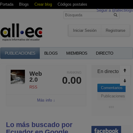
Portada
Blogs
Crear blog
Códigos postales
Seguir a @allecblogs
Iniciar Sesión
Registrarse
PUBLICACIONES
BLOGS
MIEMBROS
DIRECTO
En directo
Web
RANKING
0.00
2.0
RSS
Comentarios
Publicaciones
Más info ↓
Lo más buscado por
Ecuador en Google